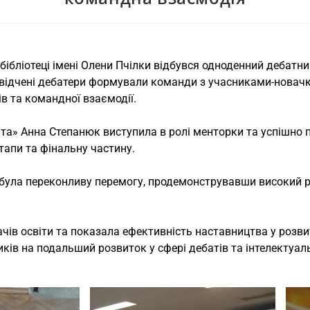
 бібліотеці імені Олени Пчілки відбувся одноденний дебатни
свідчені дебатери формували команди з учасниками-новач
в та командної взаємодії.
іта» Анна Степанюк виступила в ролі менторки та успішно 
тапи та фінальну частину.
ула переконливу перемогу, продемонструвавши високий рі
ачів освіти та показала ефективність наставництва у розв
ків на подальший розвиток у сфері дебатів та інтелектуал