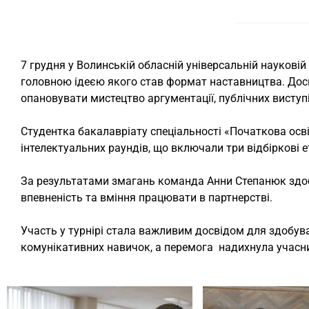
7 грудня у Волинській обласній універсальній науковій
головною ідеєю якого став формат наставництва. До
опановувати мистецтво аргументації, публічних виступі
Студентка бакалавріату спеціальності «Початкова осв
інтелектуальних раундів, що включали три відбіркові е
За результатами змагань команда Анни Степанюк здоб
впевненість та вміння працювати в партнерстві.
Участь у турнірі стала важливим досвідом для здобув
комунікативних навичок, а перемога надихнула учасни