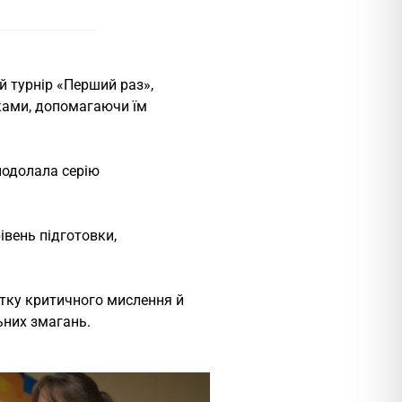
й турнір «Перший раз»,
ками, допомагаючи їм
подолала серію
вень підготовки,
итку критичного мислення й
ьних змагань.