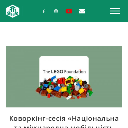
Коворкінг-сесія «Національна
та міжнародна мобільність