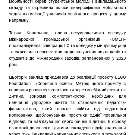
мобільності серед студентської молоді і викладацького
складу та окреслила шляхи диверсифікації мобільності
задля активізації учасників освітнього процесу у цьому
напрямку.
Тетяна Ковальова, голова всеукраїнського осередку
міжнародної громадської організації «ОМЕП»
проаналізувала співпрацю ГО та коледжу у минулому році
та окреслила перспективи щодо залучення викладачів та
студентів до міжнародних заходів, запланованих у 2023
році.
Цьогоріч заклад приєднався до реалізації проекту LEGO
Foundation «Сприяння освіті». Метою цього проекту є
сприяння розвитку якості освіти через всебічний розвиток
дитини, зокрема компетентностей, необхідних для
навчання упродовж життя та становлення педагога-
фасилітатора, який прагне відійти від педагогіки
копіювання, шаблонування, практики однієї правильної
відповіді та нав’язування свого бачення дитині. В основу
взаємодії дорослого і дитини покладено підхід «навчання
через гру». Викладачі навчальних спецкурсів з технологій