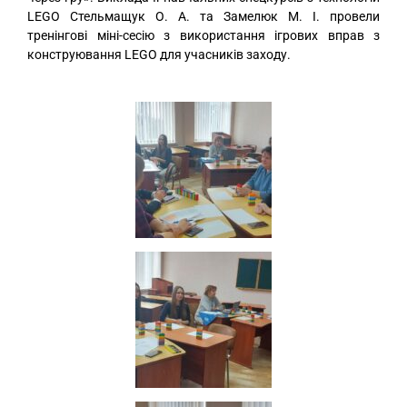
LEGO Стельмащук О. А. та Замелюк М. І. провели
тренінгові міні-сесію з використання ігрових вправ з
конструювання LEGO для учасників заходу.