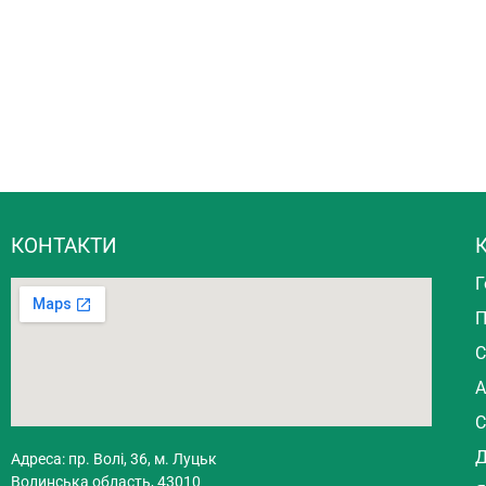
КОНТАКТИ
К
Г
П
С
А
С
Д
Адреса: пр. Волі, 36, м. Луцьк
Волинська область, 43010