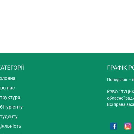
АТЕГОРІЇ
ГРАФІК Р
оловна
Понеділок – п
ро нас
КЗВО “ЛУЦЬК
труктура
обласної рад
Всі права зах
бітурієнту
туденту
іяльність